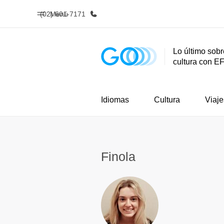
(02) 601-7171
Menú
Lo último sobr
cultura con E
Inicio
Progra
Bienvenido a EF
Ver todo lo q
Idiomas
Cultura
Viaje
Finola