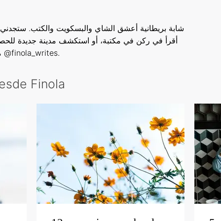
شابة بريطانية أعشق الشاي والبسكويت والكتب. ستجدني ع
أقرأ في ركن في مكتبة، أو استكشف مدينة جديدة للحصو
مع الكتابة على حسابي على إنستاغرام @finola_writes.
desde Finola