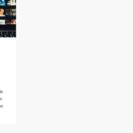
de
un
os