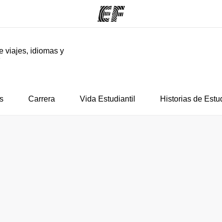
e viajes, idiomas y
F
mas
Oficinas
Sobre
ue hacemos
Encuentra una oficina
Quié
s
Carrera
Vida Estudiantil
Historias de Estu