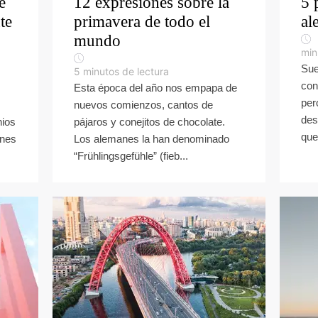
e
12 expresiones sobre la
5 
te
primavera de todo el
al
mundo
min
Sue
5
minutos de lectura
con
Esta época del año nos empapa de
per
nuevos comienzos, cantos de
des
nios
pájaros y conejitos de chocolate.
que
ones
Los alemanes la han denominado
“Frühlingsgefühle” (fieb...