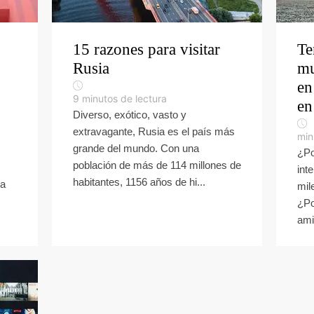
15 razones para visitar
Te
Rusia
mu
en
9
minutos de lectura
en
Diverso, exótico, vasto y
extravagante, Rusia es el país más
min
grande del mundo. Con una
¿Po
población de más de 114 millones de
int
habitantes, 1156 años de hi...
la
mil
¿Po
ami