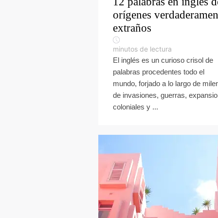
12 palabras en inglés d
orígenes verdaderamen
extraños
minutos de lectura
El inglés es un curioso crisol de
palabras procedentes todo el
mundo, forjado a lo largo de mile
de invasiones, guerras, expansi
coloniales y ...