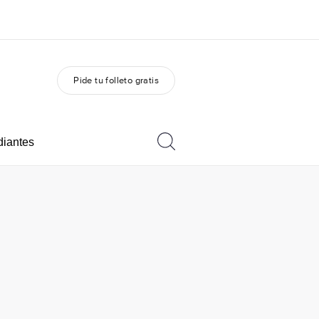
Pide tu folleto gratis
 nosotros
Trabajos
nes somos
Únete al equipo
diantes