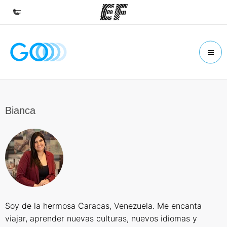
Inicio
Bienvenido a EF
Programas
Ver todo lo que hacemos
Bianca
Oficinas
Encuentra una oficina
Sobre nosotros
Quiénes somos
Trabajos
Soy de la hermosa Caracas, Venezuela. Me encanta
Únete al equipo
viajar, aprender nuevas culturas, nuevos idiomas y