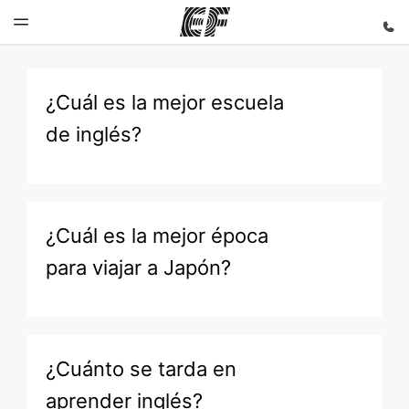
¿Cuál es la mejor escuela
Inicio
Programas
Oficinas
Sobre
Trabajos
de inglés?
nosotros
Bienvenido
Ver todo lo
Encuentra
Únete al
a EF
que hacemos
una oficina
equipo
Quiénes
somos
¿Cuál es la mejor época
para viajar a Japón?
¿Cuánto se tarda en
aprender inglés?